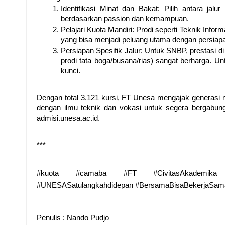
Identifikasi Minat dan Bakat: Pilih antara jalur
berdasarkan passion dan kemampuan.
Pelajari Kuota Mandiri: Prodi seperti Teknik Infor
yang bisa menjadi peluang utama dengan persiap
Persiapan Spesifik Jalur: Untuk SNBP, prestasi di 
prodi tata boga/busana/rias) sangat berharga. 
kunci.
Dengan total 3.121 kursi, FT Unesa mengajak generasi m
dengan ilmu teknik dan vokasi untuk segera bergabung.
admisi.unesa.ac.id
.
***
#kuota #camaba #FT #CivitasAkademika #R
#UNESASatulangkahdidepan #BersamaBisaBekerjaSama 
Penulis : Nando Pudjo