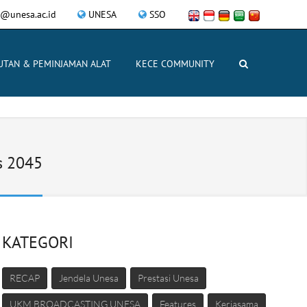
@unesa.ac.id
UNESA
SSO
UTAN & PEMINJAMAN ALAT
KECE COMMUNITY
s 2045
KATEGORI
RECAP
Jendela Unesa
Prestasi Unesa
UKM BROADCASTING UNESA
Features
Kerjasama