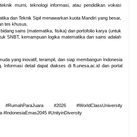
 teknik murni, teknologi informasi, atau pendidikan vokasi 
matika dan Teknik Sipil menawarkan kuota Mandiri yang besar, 
an tes khusus.
bidang sains (matematika, fisika) dan portofolio karya (untuk 
Untuk SNBT, kemampuan logika matematika dan sains adalah 
uda yang inovatif, terampil, dan siap membangun Indonesia 
 Informasi detail dapat diakses di 
ft.unesa.ac.id
 dan portal 
umahParaJuara #2026 #WorldClassUniversity 
#IndonesiaEmas2045 #UnityinDiversity