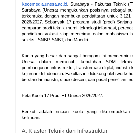
Kecemedia.unesa.ac.id
, Surabaya - Fakultas Teknik (FT
Surabaya (Unesa) mengukuhkan posisinya sebagai pusa
terkemuka dengan membuka pendaftaran untuk 3.121 ku
2026/2027. Sebanyak 17 program studi (prodi) Sarjana (S
campuran prodi teknik murni, teknologi informasi, perenca
pendidikan vokasi siap menerima calon mahasiswa baru
seleksi: SNBP, SNBT, dan Mandiri.
Kuota yang besar dan sangat beragam ini mencerminkan
Unesa dalam memenuhi kebutuhan SDM teknis 
pembangunan infrastruktur, transformasi digital, industri k
kejuruan di Indonesia. Fakultas ini didukung oleh workshop
berstandar industri, studio desain, dan pusat penelitian te
Peta Kuota 17 Prodi FT Unesa 2026/2027:
Berikut adalah rincian kuota yang dikelompokkan b
keilmuan:
A. Klaster Teknik dan Infrastruktur