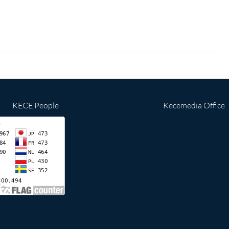
KECE People
Kecemedia Office