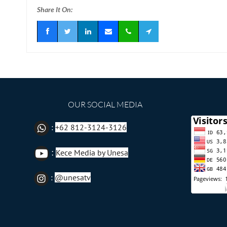
Share It On:
OUR SOCIAL MEDIA
:
+62 812-3124-3126
:
Kece Media by Unesa
:
@unesatv