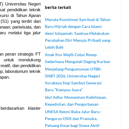
) Universitas Negeri 
berita terkait
t pendidikan teknik 
rsi di Tahun Ajaran 
Menata Komitmen Spiritual di Tahun
1) yang terdiri dari 
Baru Hijriah dengan Cara Islami
naan, pariwisata, dan 
 melalui tiga jalur 
demi Istiqamah: Saatnya Melakukan
Perubahan Diri Menuju Pribadi yang
Lebih Baik
 peran strategis FT 
Anak Kos Wajib Coba! Resep
untuk mendukung 
Sederhana Mengolah Daging Kurban
reatif, dan pendidikan 
Menjelang Pengumuman UTBK-
, laboratorium teknik 
SNBT 2026, Universitas Negeri
rapan.
Surabaya Siap Sambut Generasi
Baru “Kampus Juara”
Idul Adha: Momentum Keikhlasan,
Kepedulian, dan Pengorbanan
erdasarkan klaster 
UNESA Resmi Buka Jalur Baru :
Pengurus OSIS dan Pramuka,
Peluang Emas bagi Siswa Aktif