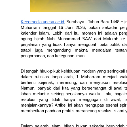
Kecemedia.unesa.ac.id
, Surabaya - Tahun Baru 1448 Hijri
Muharram tanggal 16 Juni 2026, bukan sekadar perg
kalender Islam. Lebih dari itu, momen ini adalah peng
agung hijrah Nabi Muhammad SAW dari Makkah ke M
perjalanan yang tidak hanya mengubah peta politik dan
tetapi juga mengandung makna mendalam tentang t
pengorbanan, dan keteguhan iman.
Di tengah hiruk-pikuk kehidupan modern yang seringkali 
dalam rutinitas tanpa arah, 1 Muharram menjadi wak
berhenti sejenak, merenung, dan menyusun resolusi 
Namun, banyak dari kita yang bersemangat di awal tah
lahan meluntur seiring berjalannya waktu. Lalu, baga
resolusi yang tidak hanya menggugah di awal, tet
menjalankannya? Artikel ini akan mengupas esensi spir
memberikan panduan praktis merancang resolusi islami y
Dalam sejarah Islam, hijrah bukan sekadar berpindah te