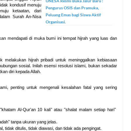
UNESA Resmi Buka Jalur Baru :
idak kondusif menuju 
Pengurus OSIS dan Pramuka,
uju ketaatan, dari 
Peluang Emas bagi Siswa Aktif
alam Surah An-Nisa 
Organisasi.
akan mendapati di muka bumi ini tempat hijrah yang luas dan 
k melakukan hijrah pribadi untuk meninggalkan kebiasaan 
bungan sosial. Inilah esensi resolusi islami, bukan sekadar 
kan diri kepada Allah.
i, penting untuk mengenali kesalahan fatal yang sering 
"khatam Al-Qur'an 10 kali" atau "shalat malam setiap hari" 
badah" tanpa ukuran yang jelas.
 tidak ditulis, tidak diawasi, dan tidak ada pengingat.