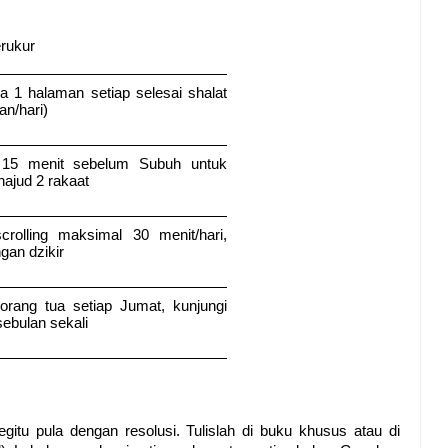
erukur
1 halaman setiap selesai shalat 
an/hari)
15 menit sebelum Subuh untuk 
hajud 2 rakaat
crolling maksimal 30 menit/hari, 
gan dzikir
orang tua setiap Jumat, kunjungi 
sebulan sekali
tu pula dengan resolusi. Tulislah di buku khusus atau di 