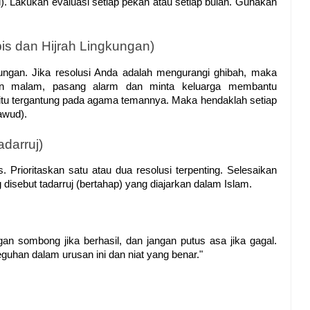
l). Lakukan evaluasi setiap pekan atau setiap bulan. Gunakan 
s dan Hijrah Lingkungan)
ngkungan. Jika resolusi Anda adalah mengurangi ghibah, maka 
gun malam, pasang alarm dan minta keluarga membantu 
u tergantung pada agama temannya. Maka hendaklah setiap 
awud).
darruj)
rioritaskan satu atau dua resolusi terpenting. Selesaikan 
g disebut tadarruj (bertahap) yang diajarkan dalam Islam.
an sombong jika berhasil, dan jangan putus asa jika gagal. 
guhan dalam urusan ini dan niat yang benar."