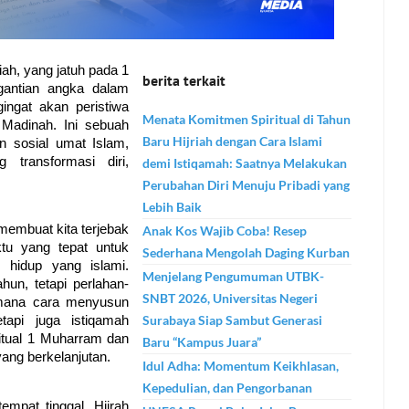
ah, yang jatuh pada 1 
berita terkait
antian angka dalam 
ingat akan peristiwa 
Menata Komitmen Spiritual di Tahun
adinah. Ini sebuah 
Baru Hijriah dengan Cara Islami
 sosial umat Islam, 
ransformasi diri, 
demi Istiqamah: Saatnya Melakukan
Perubahan Diri Menuju Pribadi yang
Lebih Baik
membuat kita terjebak 
Anak Kos Wajib Coba! Resep
tu yang tepat untuk 
Sederhana Mengolah Daging Kurban
hidup yang islami. 
Menjelang Pengumuman UTBK-
un, tetapi perlahan-
SNBT 2026, Universitas Negeri
imana cara menyusun 
Surabaya Siap Sambut Generasi
api juga istiqamah 
itual 1 Muharram dan 
Baru “Kampus Juara”
ang berkelanjutan.
Idul Adha: Momentum Keikhlasan,
Kepedulian, dan Pengorbanan
mpat tinggal. Hijrah 