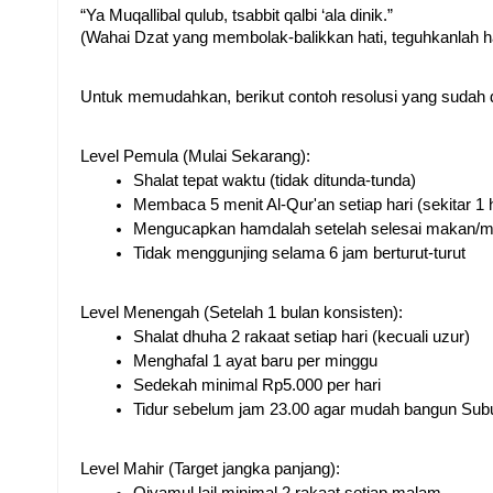
“Ya Muqallibal qulub, tsabbit qalbi ‘ala dinik.”
(Wahai Dzat yang membolak-balikkan hati, teguhkanlah h
Untuk memudahkan, berikut contoh resolusi yang sudah di
Level Pemula (Mulai Sekarang):
Shalat tepat waktu (tidak ditunda-tunda)
Membaca 5 menit Al-Qur'an setiap hari (sekitar 1
Mengucapkan hamdalah setelah selesai makan/
Tidak menggunjing selama 6 jam berturut-turut
Level Menengah (Setelah 1 bulan konsisten):
Shalat dhuha 2 rakaat setiap hari (kecuali uzur)
Menghafal 1 ayat baru per minggu
Sedekah minimal Rp5.000 per hari
Tidur sebelum jam 23.00 agar mudah bangun Sub
Level Mahir (Target jangka panjang):
Qiyamul lail minimal 2 rakaat setiap malam