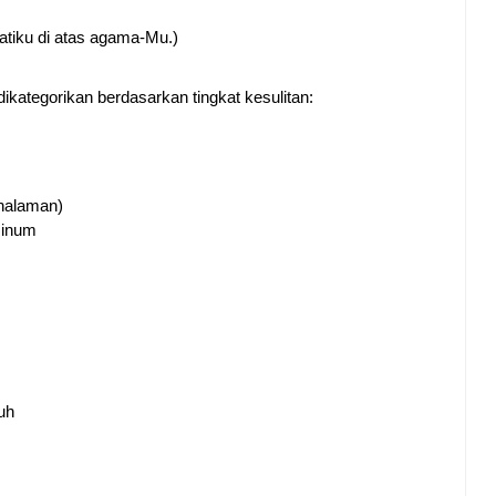
atiku di atas agama-Mu.)
kategorikan berdasarkan tingkat kesulitan:
 halaman)
minum
uh