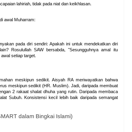
paian lahiriah, tidak pada niat dan keikhlasan.
 di awal Muharram:
n
nyakan pada diri sendiri: Apakah ini untuk mendekatkan diri 
lain? Rosulullah SAW bersabda, "Sesungguhnya amal itu 
 awal setiap target.
qamahan meskipun sedikit. Aisyah RA meriwayatkan bahwa 
erus meskipun sedikit (HR. Muslim). Jadi, daripada membuat 
 dengan 2 rakaat shalat dhuha yang rutin. Daripada membaca 
lat Subuh. Konsistensi kecil lebih baik daripada semangat 
e SMART dalam Bingkai Islami)