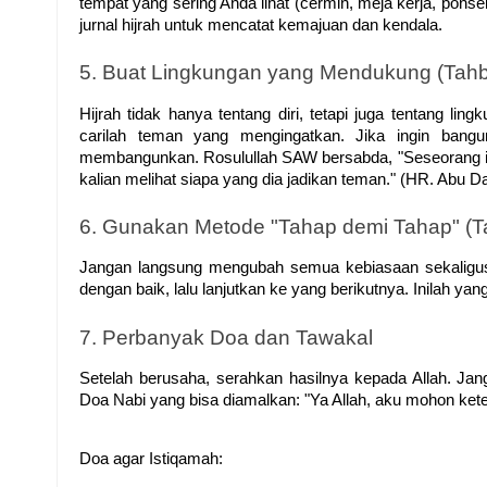
tempat yang sering Anda lihat (cermin, meja kerja, ponse
jurnal hijrah untuk mencatat kemajuan dan kendala.
5. Buat Lingkungan yang Mendukung (Tahbi
Hijrah tidak hanya tentang diri, tetapi juga tentang li
carilah teman yang mengingatkan. Jika ingin ban
membangunkan. Rosulullah SAW bersabda, "Seseorang it
kalian melihat siapa yang dia jadikan teman." (HR. Abu D
6. Gunakan Metode "Tahap demi Tahap" (Ta
Jangan langsung mengubah semua kebiasaan sekaligus. P
dengan baik, lalu lanjutkan ke yang berikutnya. Inilah yan
7. Perbanyak Doa dan Tawakal
Setelah berusaha, serahkan hasilnya kepada Allah. Jang
Doa Nabi yang bisa diamalkan: "Ya Allah, aku mohon kete
Doa agar Istiqamah: