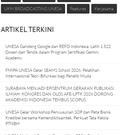
UKM BROADCASTING UNESA
Features
Kerjasama
ARTIKEL TERKINI
UNESA Gandeng Google dan REFO Indonesia, Latih 1.522
Dosen dan Tendik dalam Program Sertifikasi Gemini
Academy
FMIPA UNESA Gelar SEAMS School 2026, Pelatihan
Internasional Teori Bifurkasi bagi Peneliti Muda
SURABAYA MENJADI EPISENTRUM GERAKAN PUBLIKASI
ILMIAH: KONGRES DAN OLOS AFE-LPTK 2026 DORONG
AKADEMISI INDONESIA TEMBUS SCOPUS
UNESA Gelar Workshop Penyusunan SOP dan Peta Bisnis
Kredibel bersama Kemendiktisaintek, Perkuat Tata Kelola
PTNBH