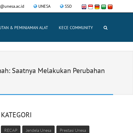
@unesa.ac.id
UNESA
SSO
UTAN & PEMINJAMAN ALAT
KECE COMMUNITY
amah: Saatnya Melakukan Perubahan
KATEGORI
RECAP
Jendela Unesa
Prestasi Unesa