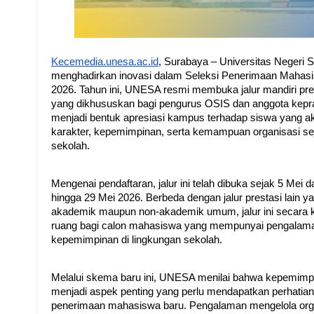
Kecemedia.unesa.ac.id
, Surabaya – Universitas Negeri
menghadirkan inovasi dalam Seleksi Penerimaan Mahas
2026. Tahun ini, UNESA resmi membuka jalur mandiri pre
yang dikhususkan bagi pengurus OSIS dan anggota kepra
menjadi bentuk apresiasi kampus terhadap siswa yang a
karakter, kepemimpinan, serta kemampuan organisasi sej
sekolah.
Mengenai pendaftaran, jalur ini telah dibuka sejak 5 Mei 
hingga 29 Mei 2026. Berbeda dengan jalur prestasi lain y
akademik maupun non-akademik umum, jalur ini secara 
ruang bagi calon mahasiswa yang mempunyai pengalaman
kepemimpinan di lingkungan sekolah. 
Melalui skema baru ini, UNESA menilai bahwa kepemimpi
menjadi aspek penting yang perlu mendapatkan perhatian
penerimaan mahasiswa baru. Pengalaman mengelola organi