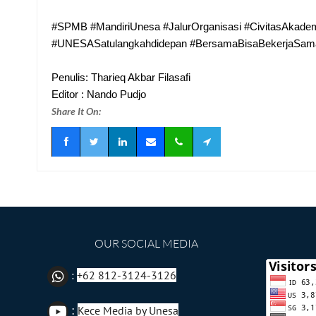
#SPMB #MandiriUnesa #JalurOrganisasi #CivitasAkadem
#UNESASatulangkahdidepan #BersamaBisaBekerjaSama 
Penulis: Tharieq Akbar Filasafi
Editor : Nando Pudjo
Share It On:
OUR SOCIAL MEDIA
:
+62 812-3124-3126
:
Kece Media by Unesa