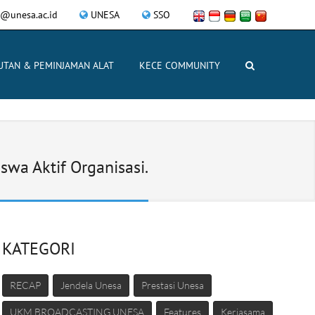
@unesa.ac.id
UNESA
SSO
UTAN & PEMINJAMAN ALAT
KECE COMMUNITY
wa Aktif Organisasi.
KATEGORI
RECAP
Jendela Unesa
Prestasi Unesa
UKM BROADCASTING UNESA
Features
Kerjasama