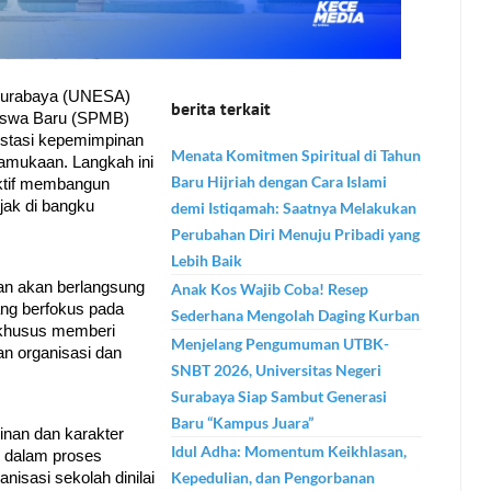
 Surabaya (UNESA) 
berita terkait
iswa Baru (SPMB) 
stasi kepemimpinan 
Menata Komitmen Spiritual di Tahun
mukaan. Langkah ini 
Baru Hijriah dengan Cara Islami
ktif membangun 
ak di bangku 
demi Istiqamah: Saatnya Melakukan
Perubahan Diri Menuju Pribadi yang
Lebih Baik
dan akan berlangsung 
Anak Kos Wajib Coba! Resep
ang berfokus pada 
Sederhana Mengolah Daging Kurban
khusus memberi 
Menjelang Pengumuman UTBK-
 organisasi dan 
SNBT 2026, Universitas Negeri
Surabaya Siap Sambut Generasi
Baru “Kampus Juara”
nan dan karakter 
Idul Adha: Momentum Keikhlasan,
 dalam proses 
Kepedulian, dan Pengorbanan
sasi sekolah dinilai 