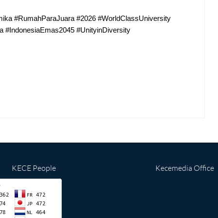
ika #RumahParaJuara #2026 #WorldClassUniversity 
#IndonesiaEmas2045 #UnityinDiversity
KECE People
Kecemedia Office