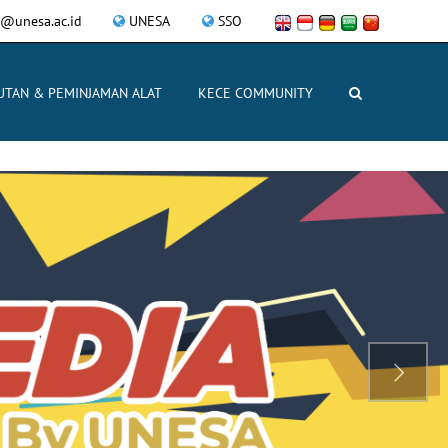
@unesa.ac.id
UNESA
SSO
UTAN & PEMINJAMAN ALAT
KECE COMMUNITY