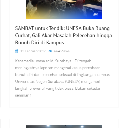
SAMBAT untuk Tendik: UNESA Buka Ruang
Curhat, Gali Akar Masalah Pelecehan hingga
Bunuh Diri di Kampus
12 Februari 2026
664 Views
Kecemedia.unesa.ac.id, Surabaya - Di tengah
meningkatnya laporan mengenai kasus percobaan
bunuh diri dan pelecehan seksual di lingkungan kampus,
Universitas Negeri Surabaya (UNESA) mengambil
langkah preventif yang tidak biasa. Bukan sekadar
seminar f