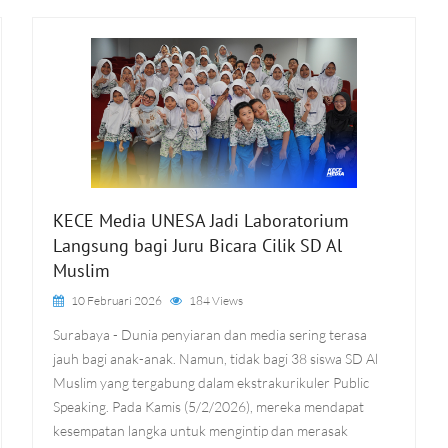
KECE Media UNESA Jadi Laboratorium
Langsung bagi Juru Bicara Cilik SD Al
Muslim
10 Februari 2026
184 Views
Surabaya - Dunia penyiaran dan media sering terasa
jauh bagi anak-anak. Namun, tidak bagi 38 siswa SD Al
Muslim yang tergabung dalam ekstrakurikuler Public
Speaking. Pada Kamis (5/2/2026), mereka mendapat
kesempatan langka untuk mengintip dan merasak