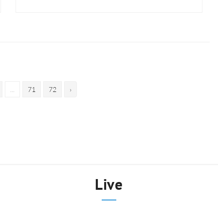
...
71
72
›
Live