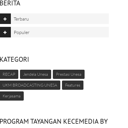
BERITA
Terbaru
Populer
KATEGORI
RECAP
Jendela Unesa
Prestasi Unesa
UKM BROADCASTING UNESA
Features
Kerjasama
PROGRAM TAYANGAN KECEMEDIA BY