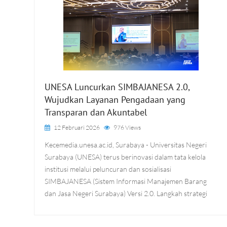
UNESA Luncurkan SIMBAJANESA 2.0,
Wujudkan Layanan Pengadaan yang
Transparan dan Akuntabel
12 Februari 2026
976 Views
Kecemedia.unesa.ac.id, Surabaya - Universitas Negeri
Surabaya (UNESA) terus berinovasi dalam tata kelola
institusi melalui peluncuran dan sosialisasi
SIMBAJANESA (Sistem Informasi Manajemen Barang
dan Jasa Negeri Surabaya) Versi 2.0. Langkah strategi