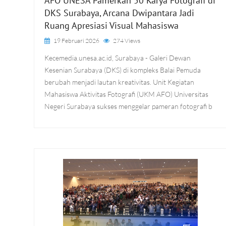
AFO UNESA Pamerkan 50 Karya Fotografi di
DKS Surabaya, Arcana Dwipantara Jadi
Ruang Apresiasi Visual Mahasiswa
19 Februari 2026
274 Views
Kecemedia.unesa.ac.id, Surabaya - Galeri Dewan
Kesenian Surabaya (DKS) di kompleks Balai Pemuda
berubah menjadi lautan kreativitas. Unit Kegiatan
Mahasiswa Aktivitas Fotografi (UKM AFO) Universitas
Negeri Surabaya sukses menggelar pameran fotografi b