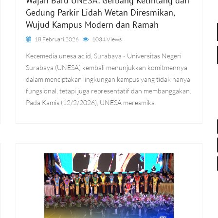
Wajah Baru UNESA: Gerbang Ketintang dan
Gedung Parkir Lidah Wetan Diresmikan,
Wujud Kampus Modern dan Ramah
18 Februari 2026
1034 Views
Kecemedia.unesa.ac.id, Surabaya - Universitas Negeri
Surabaya (UNESA) kembali menunjukkan komitmennya
dalam menciptakan lingkungan kampus yang tidak hanya
fungsional, tetapi juga representatif dan membanggakan.
Pada Kamis (12/2/2026), UNESA meresmika