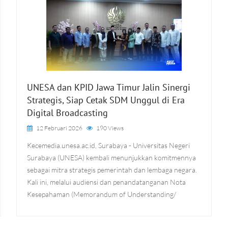
UNESA dan KPID Jawa Timur Jalin Sinergi
Strategis, Siap Cetak SDM Unggul di Era
Digital Broadcasting
12 Februari 2026
190 Views
Kecemedia.unesa.ac.id, Surabaya - Universitas Negeri
Surabaya (UNESA) kembali menunjukkan komitmennya
sebagai mitra strategis pemerintah dan lembaga negara.
Kali ini, melalui audiensi dan penandatanganan Nota
Kesepahaman (Memorandum of Understanding/